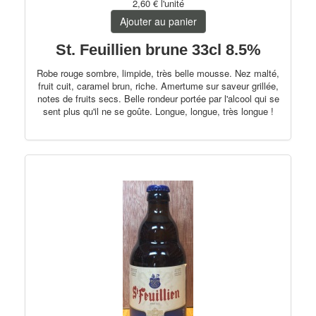
2,60 €
l'unité
Trappistes
Ajouter au panier
Fruitées
St. Feuillien brune 33cl 8.5%
Robe rouge sombre, limpide, très belle mousse. Nez malté,
Bio
fruit cuit, caramel brun, riche. Amertume sur saveur grillée,
notes de fruits secs. Belle rondeur portée par l'alcool qui se
PerfectDraft
sent plus qu'il ne se goûte. Longue, longue, très longue !
Autres pays
France
Allemagne
75cl