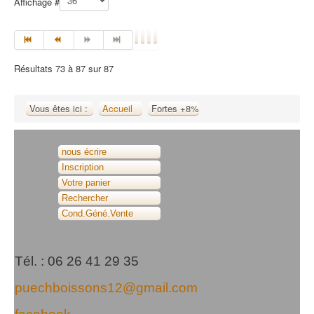
Affichage #
Résultats 73 à 87 sur 87
Vous êtes ici :
Accueil
Fortes +8%
nous écrire
Inscription
Votre panier
Rechercher
Cond.Géné.Vente
Tél. : 06 26 41 29 35
puechboissons12@gmail.com