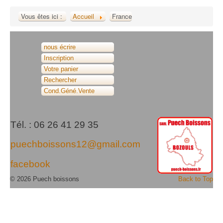
Vous êtes ici :
Accueil
France
nous écrire
Inscription
Votre panier
Rechercher
Cond.Géné.Vente
Tél. : 06 26 41 29 35
puechboissons12@gmail.com
facebook
© 2026 Puech boissons
Back to Top