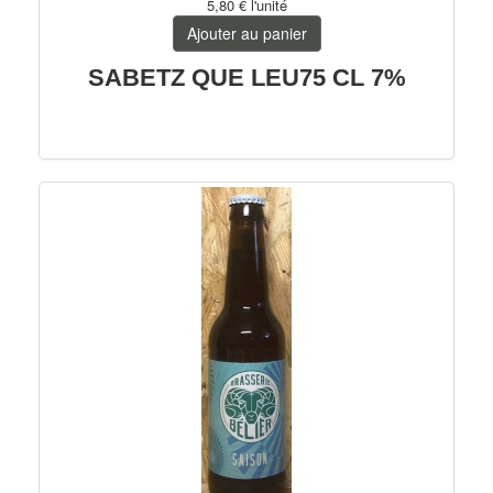
5,80 €
l'unité
Trappistes
Ajouter au panier
Fruitées
SABETZ QUE LEU75 CL 7%
Bio
PerfectDraft
Autres pays
France
Allemagne
75cl