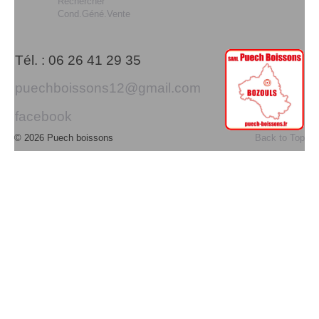
Rechercher
Cond.Géné.Vente
Tél. : 06 26 41 29 35
puechboissons12@gmail.com
facebook
© 2026 Puech boissons
Back to Top