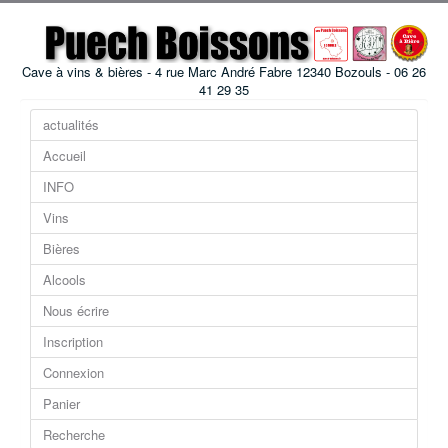
Cave à vins & bières - 4 rue Marc André Fabre 12340 Bozouls - 06 26
41 29 35
actualités
Accueil
INFO
Vins
Bières
Alcools
Nous écrire
Inscription
Connexion
Panier
Recherche