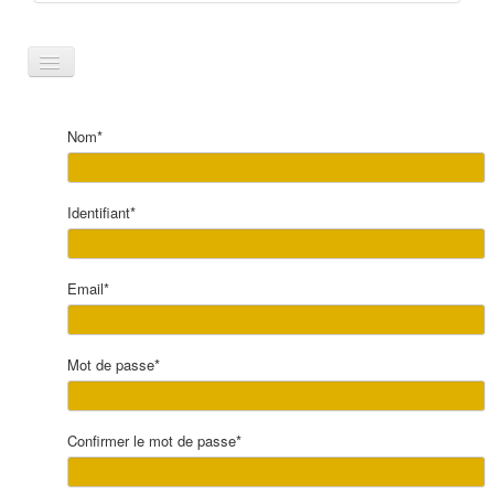
Toggle
Navigation
Le panier est vide
Nom*
Identifiant*
Email*
Mot de passe*
Confirmer le mot de passe*