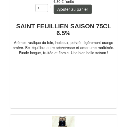
4,80 €
l'unité
+
Trappistes
Ajouter au panier
–
Fruitées
SAINT FEUILLIEN SAISON 75CL
Bio
6.5%
PerfectDraft
Arômes rustique de foin, herbeux, poivré, légèrement orange
amère. Bel équilibre entre sécheresse et amertume maîtrisée.
Autres pays
Finale longue, fruitée et florale. Une bien belle saison !
France
Allemagne
75cl