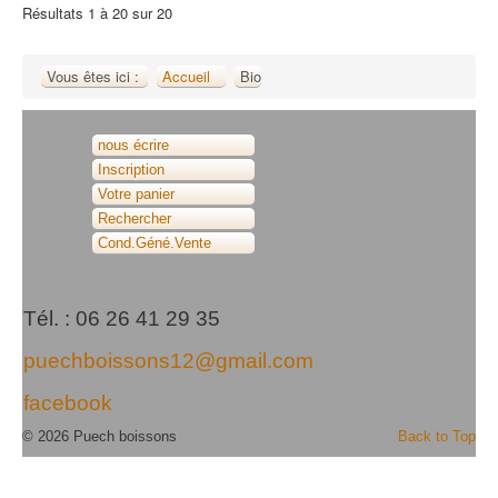
Résultats 1 à 20 sur 20
Vous êtes ici :
Accueil
Bio
nous écrire
Inscription
Votre panier
Rechercher
Cond.Géné.Vente
Tél. : 06 26 41 29 35
puechboissons12@gmail.com
facebook
© 2026 Puech boissons
Back to Top