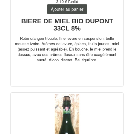
3,10 €
l'unité
Trappistes
Ajouter au panier
Fruitées
BIERE DE MIEL BIO DUPONT
33CL 8%
Bio
Robe orangée trouble, fine levure en suspension, belle
PerfectDraft
mousse ivoire. Arômes de levure, épices, fruits jaunes, miel
(assez puissant et agréable). En bouche, le miel prend le
dessus, avec des arômes floraux sans être exagérément
Autres pays
sucré. Alcool discret. Bel équilibre.
France
Allemagne
75cl