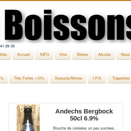
 41 29 35
lités
Accueil
INFO
Vins
Bières
Alcools
Nous 
8%
Très Fortes +10%
Gueuzes/Mixtes
I.P.A.
Trappistes
Andechs Bergbock
50cl 6.9%
Bouche de céréales un peu sucrées,